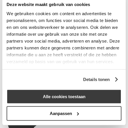
Deze website maakt gebruik van cookies
Wat is Merius Hypotheken?
Waarom Merius Hypotheken?
We gebruiken cookies om content en advertenties te
Hoe werkt ons acceptatieproces?
personaliseren, om functies voor social media te bieden
Nieuws van Merius Hypotheken
en om ons websiteverkeer te analyseren. Ook delen we
Werken bij Merius Hypotheken
Veelgestelde vragen
informatie over uw gebruik van onze site met onze
Contact
partners voor social media, adverteren en analyse. Deze
Inloggen
partners kunnen deze gegevens combineren met andere
informatie die u aan ze heeft verstrekt of die ze hebben
Veldsink - vd Kolk
verzameld op basis van uw gebruik van hun services.
Spoorstraat 46A
4849AT Dorst
Details tonen
Alle cookies toestaan
Aanpassen