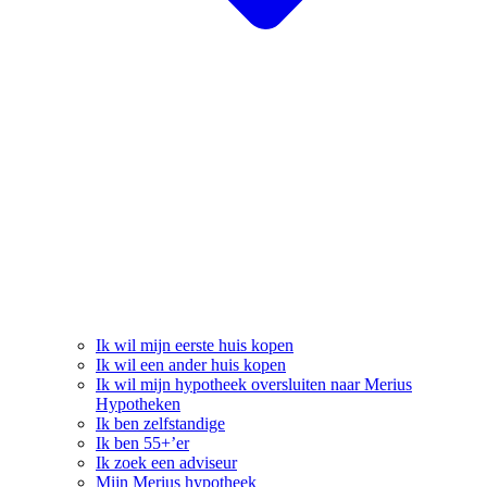
Ik wil mijn eerste huis kopen
Ik wil een ander huis kopen
Ik wil mijn hypotheek oversluiten naar Merius
Hypotheken
Ik ben zelfstandige
Ik ben 55+’er
Ik zoek een adviseur
Mijn Merius hypotheek