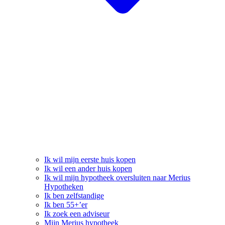
Ik wil mijn eerste huis kopen
Ik wil een ander huis kopen
Ik wil mijn hypotheek oversluiten naar Merius
Hypotheken
Ik ben zelfstandige
Ik ben 55+’er
Ik zoek een adviseur
Mijn Merius hypotheek