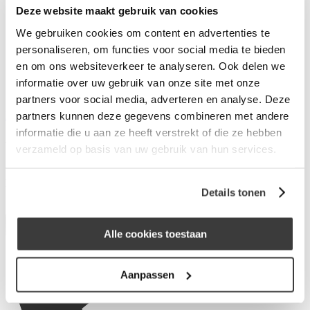
Deze website maakt gebruik van cookies
Wat is Merius Hypotheken?
Waarom Merius Hypotheken?
We gebruiken cookies om content en advertenties te
Hoe werkt ons acceptatieproces?
personaliseren, om functies voor social media te bieden
Nieuws van Merius Hypotheken
en om ons websiteverkeer te analyseren. Ook delen we
Werken bij Merius Hypotheken
Veelgestelde vragen
informatie over uw gebruik van onze site met onze
Contact
partners voor social media, adverteren en analyse. Deze
Inloggen
partners kunnen deze gegevens combineren met andere
informatie die u aan ze heeft verstrekt of die ze hebben
Veldsink - Dirven
verzameld op basis van uw gebruik van hun services.
Beeksestraat 24
4841GC Prinsenbeek
Details tonen
Alle cookies toestaan
Aanpassen