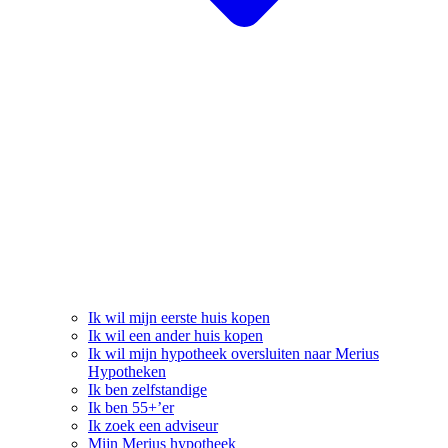
Ik wil mijn eerste huis kopen
Ik wil een ander huis kopen
Ik wil mijn hypotheek oversluiten naar Merius
Hypotheken
Ik ben zelfstandige
Ik ben 55+’er
Ik zoek een adviseur
Mijn Merius hypotheek