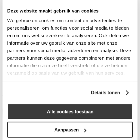
Wat is Merius Hypotheken?
Deze website maakt gebruik van cookies
Waarom Merius Hypotheken?
Hoe werkt ons acceptatieproces?
We gebruiken cookies om content en advertenties te
Nieuws van Merius Hypotheken
personaliseren, om functies voor social media te bieden
Werken bij Merius Hypotheken
en om ons websiteverkeer te analyseren. Ook delen we
Veelgestelde vragen
Contact
informatie over uw gebruik van onze site met onze
partners voor social media, adverteren en analyse. Deze
Inloggen
partners kunnen deze gegevens combineren met andere
Van Dongen Assurantiën
informatie die u aan ze heeft verstrekt of die ze hebben
verzameld op basis van uw gebruik van hun services.
Dongen
Details tonen
Julianastraat 43
5104ER Dongen
Alle cookies toestaan
Aanpassen