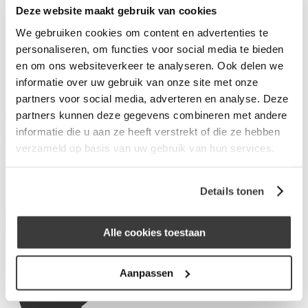
Deze website maakt gebruik van cookies
Wat is Merius Hypotheken?
Waarom Merius Hypotheken?
We gebruiken cookies om content en advertenties te
Hoe werkt ons acceptatieproces?
personaliseren, om functies voor social media te bieden
Nieuws van Merius Hypotheken
en om ons websiteverkeer te analyseren. Ook delen we
Werken bij Merius Hypotheken
Veelgestelde vragen
informatie over uw gebruik van onze site met onze
Contact
partners voor social media, adverteren en analyse. Deze
Inloggen
partners kunnen deze gegevens combineren met andere
informatie die u aan ze heeft verstrekt of die ze hebben
Rovers Van Hoof
verzameld op basis van uw gebruik van hun services.
Schoonhout 50
4872ME Etten-Leur
Details tonen
Alle cookies toestaan
Aanpassen