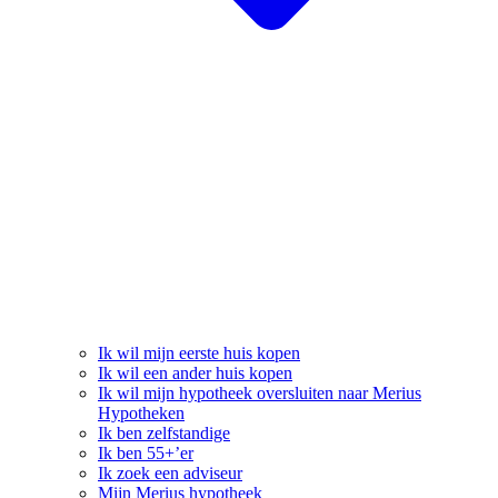
Ik wil mijn eerste huis kopen
Ik wil een ander huis kopen
Ik wil mijn hypotheek oversluiten naar Merius
Hypotheken
Ik ben zelfstandige
Ik ben 55+’er
Ik zoek een adviseur
Mijn Merius hypotheek