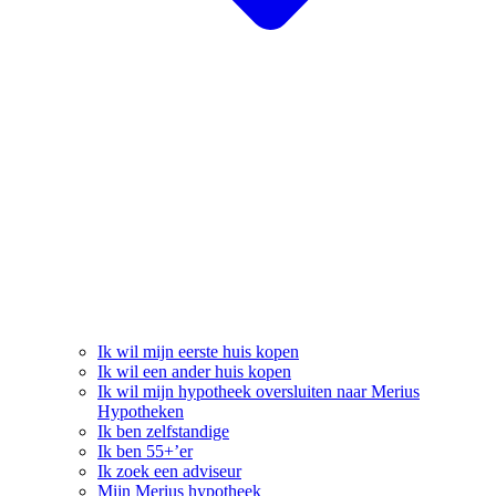
Ik wil mijn eerste huis kopen
Ik wil een ander huis kopen
Ik wil mijn hypotheek oversluiten naar Merius
Hypotheken
Ik ben zelfstandige
Ik ben 55+’er
Ik zoek een adviseur
Mijn Merius hypotheek