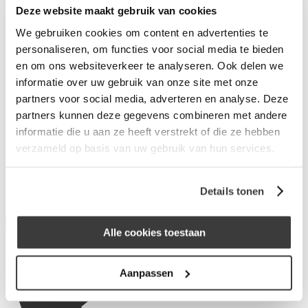
Deze website maakt gebruik van cookies
Wat is Merius Hypotheken?
Waarom Merius Hypotheken?
We gebruiken cookies om content en advertenties te
Hoe werkt ons acceptatieproces?
personaliseren, om functies voor social media te bieden
Nieuws van Merius Hypotheken
en om ons websiteverkeer te analyseren. Ook delen we
Werken bij Merius Hypotheken
Veelgestelde vragen
informatie over uw gebruik van onze site met onze
Contact
partners voor social media, adverteren en analyse. Deze
Inloggen
partners kunnen deze gegevens combineren met andere
informatie die u aan ze heeft verstrekt of die ze hebben
Jehypotheek.nl Amsterdam
verzameld op basis van uw gebruik van hun services.
Appelweg 24B
1033AT Amsterdam
Details tonen
Alle cookies toestaan
Aanpassen