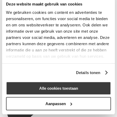
Deze website maakt gebruik van cookies
Wat is Merius Hypotheken?
Waarom Merius Hypotheken?
We gebruiken cookies om content en advertenties te
Hoe werkt ons acceptatieproces?
personaliseren, om functies voor social media te bieden
Nieuws van Merius Hypotheken
en om ons websiteverkeer te analyseren. Ook delen we
Werken bij Merius Hypotheken
Veelgestelde vragen
informatie over uw gebruik van onze site met onze
Contact
partners voor social media, adverteren en analyse. Deze
Inloggen
partners kunnen deze gegevens combineren met andere
informatie die u aan ze heeft verstrekt of die ze hebben
Hypotheek Visie Bollenstreek
verzameld op basis van uw gebruik van hun services.
Teijlingerlaan 12
2171CB Sassenheim
Details tonen
Alle cookies toestaan
Aanpassen