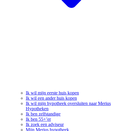
Ik wil mijn eerste huis kopen
Ik wil een ander huis kopen
Ik wil mijn hypotheek oversluiten naar Merius
Hypotheken
Ik ben zelfstandige
Ik ben 55+’er
Ik zoek een adviseur
Mijn Merius hypotheek