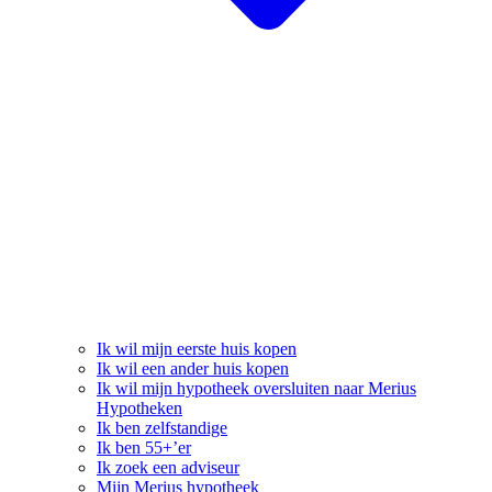
Ik wil mijn eerste huis kopen
Ik wil een ander huis kopen
Ik wil mijn hypotheek oversluiten naar Merius
Hypotheken
Ik ben zelfstandige
Ik ben 55+’er
Ik zoek een adviseur
Mijn Merius hypotheek