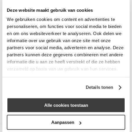
Wat is Merius Hypotheken?
Deze website maakt gebruik van cookies
Waarom Merius Hypotheken?
Hoe werkt ons acceptatieproces?
We gebruiken cookies om content en advertenties te
Nieuws van Merius Hypotheken
personaliseren, om functies voor social media te bieden
Werken bij Merius Hypotheken
en om ons websiteverkeer te analyseren. Ook delen we
Veelgestelde vragen
Contact
informatie over uw gebruik van onze site met onze
partners voor social media, adverteren en analyse. Deze
Inloggen
partners kunnen deze gegevens combineren met andere
Hypotheek Adviescentrum Le
informatie die u aan ze heeft verstrekt of die ze hebben
verzameld op basis van uw gebruik van hun services.
Garage
Details tonen
Padangstraat 36
7535AD Enschede
Alle cookies toestaan
Aanpassen