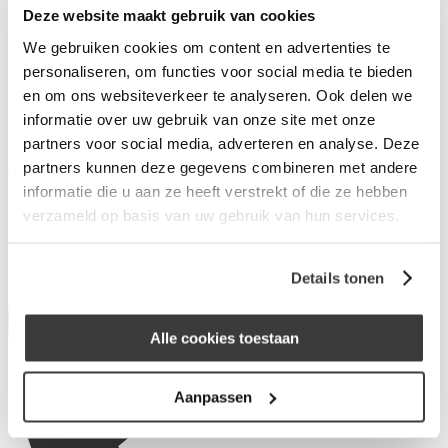
Deze website maakt gebruik van cookies
Wat is Merius Hypotheken?
Waarom Merius Hypotheken?
We gebruiken cookies om content en advertenties te
Hoe werkt ons acceptatieproces?
personaliseren, om functies voor social media te bieden
Nieuws van Merius Hypotheken
en om ons websiteverkeer te analyseren. Ook delen we
Werken bij Merius Hypotheken
Veelgestelde vragen
informatie over uw gebruik van onze site met onze
Contact
partners voor social media, adverteren en analyse. Deze
Inloggen
partners kunnen deze gegevens combineren met andere
informatie die u aan ze heeft verstrekt of die ze hebben
Hypofix Nijmegen
verzameld op basis van uw gebruik van hun services.
Pastoor van Blitterwijckstraat 2
6525ST Nijmegen
Details tonen
Alle cookies toestaan
Aanpassen