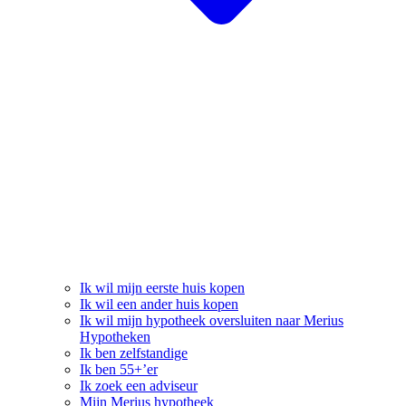
Ik wil mijn eerste huis kopen
Ik wil een ander huis kopen
Ik wil mijn hypotheek oversluiten naar Merius
Hypotheken
Ik ben zelfstandige
Ik ben 55+’er
Ik zoek een adviseur
Mijn Merius hypotheek