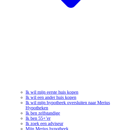
Ik wil mijn eerste huis kopen
Ik wil een ander huis kopen
Ik wil mijn hypotheek oversluiten naar Merius
Hypotheken
Ik ben zelfstandige
Ik ben 55+’er
Ik zoek een adviseur
Mijn Merius hypotheek