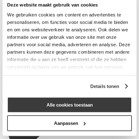
Deze website maakt gebruik van cookies
Wat is Merius Hypotheken?
Waarom Merius Hypotheken?
We gebruiken cookies om content en advertenties te
Hoe werkt ons acceptatieproces?
personaliseren, om functies voor social media te bieden
Nieuws van Merius Hypotheken
en om ons websiteverkeer te analyseren. Ook delen we
Werken bij Merius Hypotheken
Veelgestelde vragen
informatie over uw gebruik van onze site met onze
Contact
partners voor social media, adverteren en analyse. Deze
Inloggen
partners kunnen deze gegevens combineren met andere
informatie die u aan ze heeft verstrekt of die ze hebben
Holtermans Advies
verzameld op basis van uw gebruik van hun services.
Vogellaan 16
5854GZ Bergen
Details tonen
Alle cookies toestaan
Aanpassen