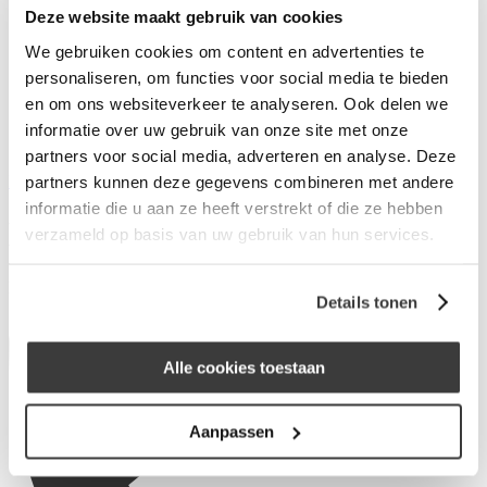
Deze website maakt gebruik van cookies
Wat is Merius Hypotheken?
Waarom Merius Hypotheken?
We gebruiken cookies om content en advertenties te
Hoe werkt ons acceptatieproces?
personaliseren, om functies voor social media te bieden
Nieuws van Merius Hypotheken
en om ons websiteverkeer te analyseren. Ook delen we
Werken bij Merius Hypotheken
Veelgestelde vragen
informatie over uw gebruik van onze site met onze
Contact
partners voor social media, adverteren en analyse. Deze
Inloggen
partners kunnen deze gegevens combineren met andere
informatie die u aan ze heeft verstrekt of die ze hebben
Henk Sjerps Hypotheken
verzameld op basis van uw gebruik van hun services.
De Bouw 102
1611JS Bovenkarspel
Details tonen
Alle cookies toestaan
Aanpassen