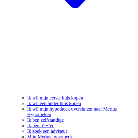
Ik wil mijn eerste huis kopen
Ik wil een ander huis kopen
Ik wil mijn hypotheek oversluiten naar Merius
Hypotheken
Ik ben zelfstandige
Ik ben 55+’er
Ik zoek een adviseur
Mijn Merius hypotheek