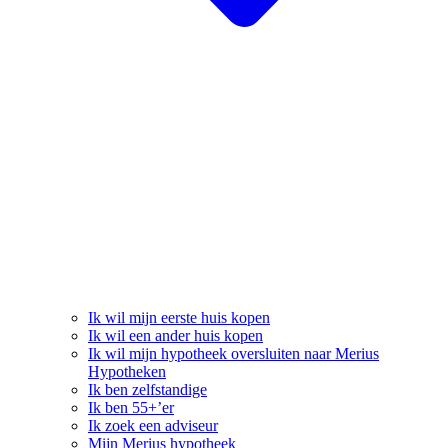
Ik wil mijn eerste huis kopen
Ik wil een ander huis kopen
Ik wil mijn hypotheek oversluiten naar Merius
Hypotheken
Ik ben zelfstandige
Ik ben 55+’er
Ik zoek een adviseur
Mijn Merius hypotheek