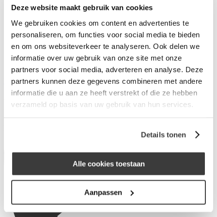
Deze website maakt gebruik van cookies
Wat is Merius Hypotheken?
Waarom Merius Hypotheken?
We gebruiken cookies om content en advertenties te
Hoe werkt ons acceptatieproces?
personaliseren, om functies voor social media te bieden
Nieuws van Merius Hypotheken
en om ons websiteverkeer te analyseren. Ook delen we
Werken bij Merius Hypotheken
Veelgestelde vragen
informatie over uw gebruik van onze site met onze
Contact
partners voor social media, adverteren en analyse. Deze
Inloggen
partners kunnen deze gegevens combineren met andere
informatie die u aan ze heeft verstrekt of die ze hebben
Finance@PMunnecom
verzameld op basis van uw gebruik van hun services.
Laagveld 2
6014DD Ittervoort
Details tonen
Alle cookies toestaan
Aanpassen