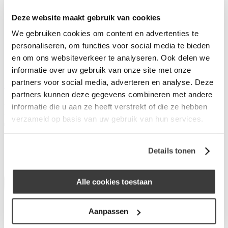
Wat is Merius Hypotheken?
Deze website maakt gebruik van cookies
Waarom Merius Hypotheken?
Hoe werkt ons acceptatieproces?
We gebruiken cookies om content en advertenties te
Nieuws van Merius Hypotheken
personaliseren, om functies voor social media te bieden
Werken bij Merius Hypotheken
en om ons websiteverkeer te analyseren. Ook delen we
Veelgestelde vragen
Contact
informatie over uw gebruik van onze site met onze
partners voor social media, adverteren en analyse. Deze
Inloggen
partners kunnen deze gegevens combineren met andere
M.G.H. Geuzebroek - VAN
informatie die u aan ze heeft verstrekt of die ze hebben
verzameld op basis van uw gebruik van hun services.
Twillert Verzeker.
Details tonen
Molenstraat 20
3752CG Bunschoten-Spakenburg
Alle cookies toestaan
Aanpassen