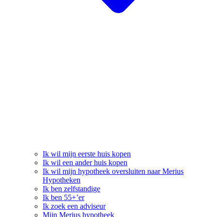
Ik wil mijn eerste huis kopen
Ik wil een ander huis kopen
Ik wil mijn hypotheek oversluiten naar Merius
Hypotheken
Ik ben zelfstandige
Ik ben 55+’er
Ik zoek een adviseur
Mijn Merius hypotheek